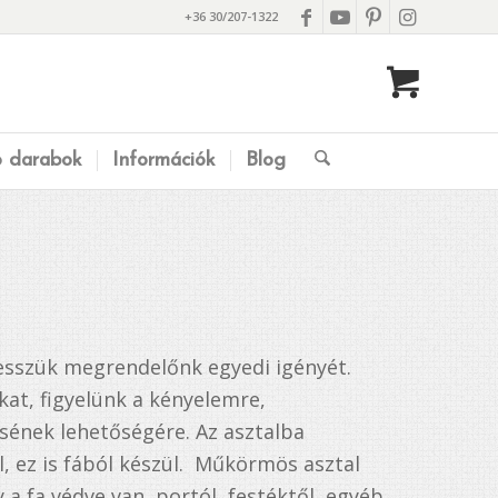
+36 30/207-1322
ó darabok
Információk
Blog
esszük megrendelőnk egyedi igényét.
at, figyelünk a kényelemre,
ésének lehetőségére. Az asztalba
, ez is fából készül. Műkörmös asztal
 a fa védve van, portól, festéktől, egyéb