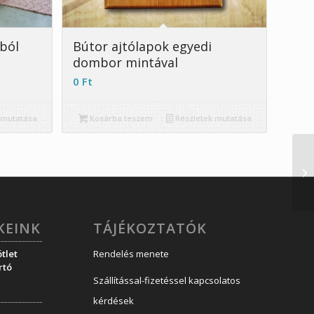
ból
Bútor ajtólapok egyedi
dombor mintával
0
Ft
 mutatása
Kosárba teszem
Részletek mutatása
KEINK
TÁJÉKOZTATÓK
tlet
Rendelés menete
rtó
Szállítással-fizetéssel kapcsolatos
kérdések