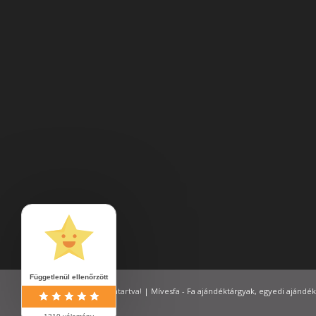
Függetlenül ellenőrzött
© Minden jog fenntartva! | Mívesfa - Fa ajándéktárgyak, egyedi ajándék
Feltételek