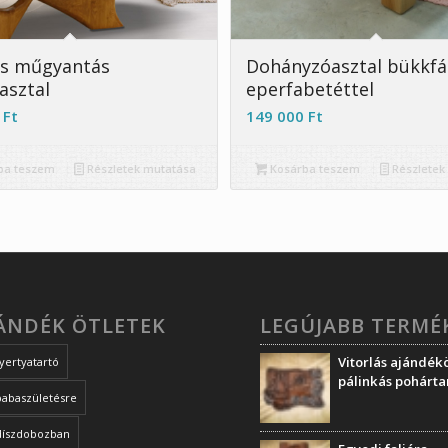
os műgyantás
Dohányzóasztal bükkfá
asztal
eperfabetéttel
0
Ft
149 000
Ft
ba teszem
Részletek mutatása
Kosárba teszem
Részletek
JÁNDÉK ÖTLETEK
LEGÚJABB TERMÉ
Vitorlás ajándékö
yertyatartó
pálinkás pohárta
babaszületésre
díszdobozban