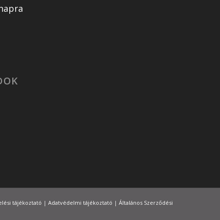
snapra
DOK
lési tájékoztató
|
Adatvédelmi tájékoztató
|
Általános Szerződési