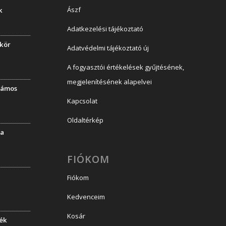
Ászf
k
Adatkezelési tájékoztató
ükör
Adatvédelmi tájékoztató új
A fogyasztói értékelések gyűjtésének,
megjelenítésének alapelvei
llámos
Kapcsolat
Oldaltérkép
la
FIÓKOM
Fiókom
Kedvenceim
Kosár
dék