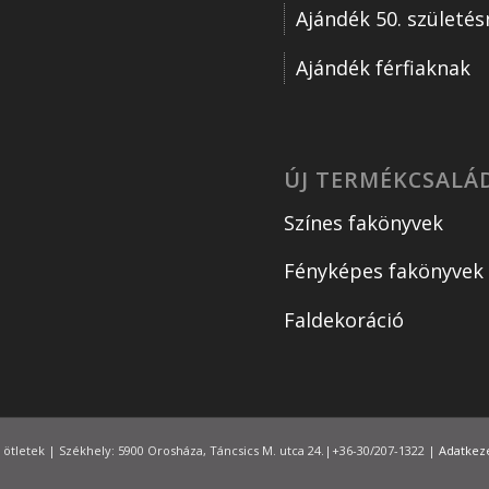
Ajándék 50. születé
Ajándék férfiaknak
ÚJ TERMÉKCSALÁ
Színes fakönyvek
Fényképes fakönyvek
Faldekoráció
 ötletek | Székhely: 5900 Orosháza, Táncsics M. utca 24.|+36-30/207-1322 |
Adatkeze