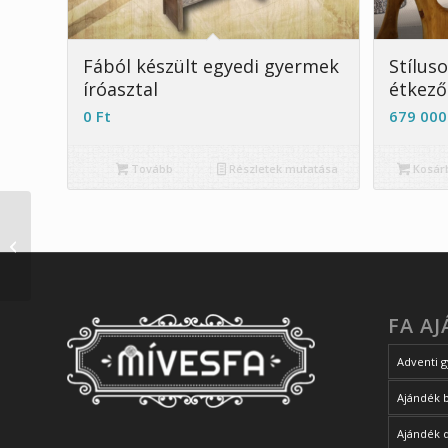
Fából készült egyedi gyermek
Stílus
íróasztal
étkező
0
Ft
679 00
Tovább
Részletek mutatása
Kosár
50. házassági
évfordulóra fakönyv
egyedi idézettel
FA A
Adventi g
Ajándék 
Ajándék 