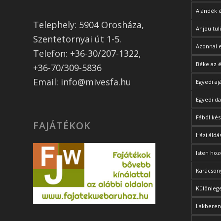
Ajándék 
Telephely: 5904 Orosháza,
Anjou tul
Szentetornyai út 1-5.
Azonnal 
Telefon: +36-30/207-1322,
Béke az é
+36-70/309-5836
Email: info@mivesfa.hu
Egyedi a
Egyedi d
Fából kés
FAJÁTÉKOK
Házi áldá
Isten hoz
Karácsony
Különlege
Lakberen