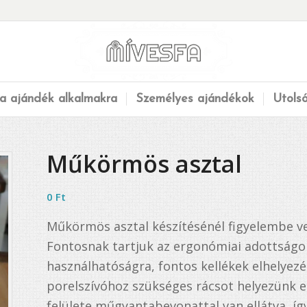
a ajándék alkalmakra
Személyes ajándékok
Utols
Műkörmös asztal
0
Ft
Műkörmös asztal készítésénél figyelembe v
Fontosnak tartjuk az ergonómiai adottságok
használhatóságra, fontos kellékek elhelyez
porelszívóhoz szükséges rácsot helyezünk el
felülete műgyantabevonattal van ellátva, így