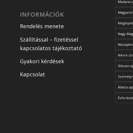
Madaras 
Magyaror
INFORMÁCIÓK
Meglepet
Rendelés menete
Nagy-Magy
Szállítással – fizetéssel
Nászajánd
kapcsolatos tájékoztató
Névre sz
Gyakori kérdések
Stílusos 
Kapcsolat
Személyr
Állatos a
Évforduló