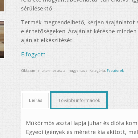
sérülésektől.
Termék megrendelhető, kérjen árajánlatot
elérhetőségeken. Árajánlat kérésbe minden p
ajánlat elkészítését.
Elfogyott
Cikkszám:
mukormos asztal mugyantaval
Kategória:
Fabútorok
Leírás
További információk
Műkörmös asztal lapja juhar és diófa kom
Egyedi igények és méretre kialakított, 