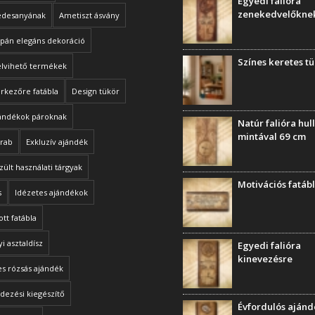
Egyedi falióra
zenekedvelőkne
édesanyának
Ametiszt ásvány
ipán elegáns dekoráció
Színes keretes t
elvihető termékek
rkezőre fatábla
Design tükör
jándékok pároknak
Natúr falióra hu
mintával 69 cm
arab
Exkluzív ajándék
zült használati tárgyak
Motivációs fatáb
s
Idézetes ajándékok
ott fatábla
i asztaldísz
Egyedi falióra
kinevezésre
s rózsás ajándék
dezési kiegészítő
Évfordulós aján