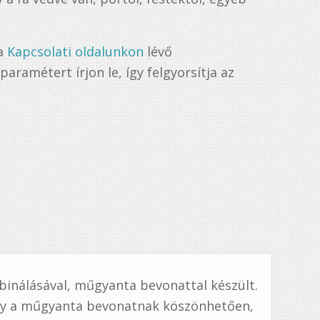
 a
Kapcsolati oldalunkon
lévő
aramétert írjon le, így felgyorsítja az
binálásával, műgyanta bevonattal készült.
mely a műgyanta bevonatnak köszönhetően,