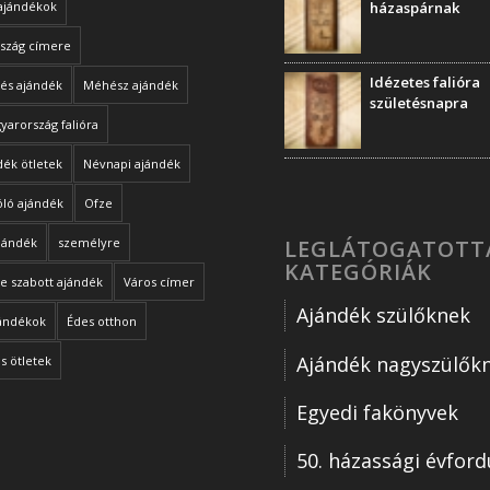
ajándékok
házaspárnak
szág címere
Idézetes falióra
és ajándék
Méhész ajándék
születésnapra
arország falióra
ék ötletek
Névnapi ajándék
óló ajándék
Ofze
LEGLÁTOGATOTT
ajándék
személyre
KATEGÓRIÁK
e szabott ajándék
Város címer
Ajándék szülőknek
jándékok
Édes otthon
Ajándék nagyszülők
s ötletek
Egyedi fakönyvek
50. házassági évford