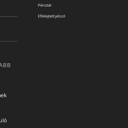
Pénztár
Elfelejtett jelszó
ABB
nek
uló