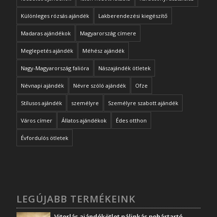
Különleges rózsás ajándék
Lakberendezési kiegészítő
Madaras ajándékok
Magyarország címere
Meglepetés ajándék
Méhész ajándék
Nagy-Magyarország falióra
Nászajándék ötletek
Névnapi ajándék
Névre szóló ajándék
Ofze
Stílusos ajándék
személyre
Személyre szabott ajándék
Város címer
Állatos ajándékok
Édes otthon
Évfordulós ötletek
LEGÚJABB TERMÉKEINK
Vitorlás ajándékötlet pálinkás pohártartó