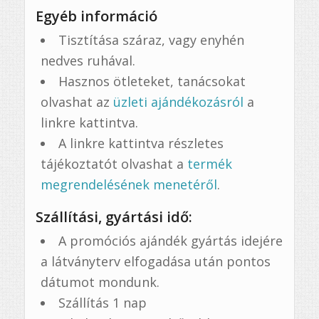
Egyéb információ
Tisztítása száraz, vagy enyhén
nedves ruhával.
Hasznos ötleteket, tanácsokat
olvashat az
üzleti ajándékozásról
a
linkre kattintva.
A linkre kattintva részletes
tájékoztatót olvashat a
termék
megrendelésének menetéről
.
Szállítási, gyártási idő:
A promóciós ajándék gyártás idejére
a látványterv elfogadása után pontos
dátumot mondunk.
Szállítás 1 nap