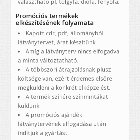
választható pl. tölgyfa, diófa, fenyőfa.
Promóciós termékek
elkészítésének folyamata
Kapott cdr, pdf, állományból
látványtervet, árat készítünk.
Amíg a látványterv nincs elfogadva,
a minta változtatható.
A többszöri átrajzolásnak plusz
költsége van, ezért érdemes elsőre
megküldeni a konkrét elképzelést.
A termék színére színmintákat
küldünk.
A promóciós ajándék
látványtervének elfogadása után
indítjuk a gyártást.