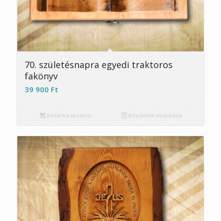
5.00
70. születésnapra egyedi traktoros
fakönyv
39 900
Ft
Kosárba teszem
Részletek mutatása