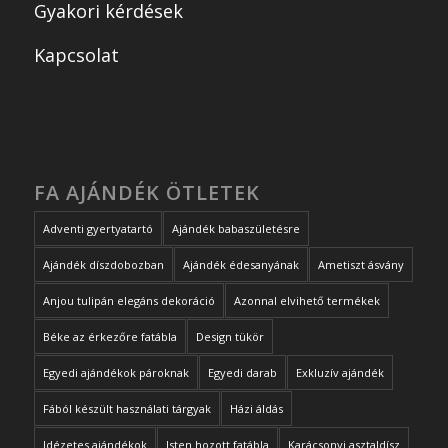
Gyakori kérdések
Kapcsolat
FA AJÁNDÉK ÖTLETEK
Adventi gyertyatartó
Ajándék babaszületésre
Ajándék díszdobozban
Ajándék édesanyának
Ametiszt ásvány
Anjou tulipán elegáns dekoráció
Azonnal elvihető termékek
Béke az érkezőre fatábla
Design tükör
Egyedi ajándékok pároknak
Egyedi darab
Exkluzív ajándék
Fából készült használati tárgyak
Házi áldás
Idézetes ajándékok
Isten hozott fatábla
Karácsonyi asztaldísz