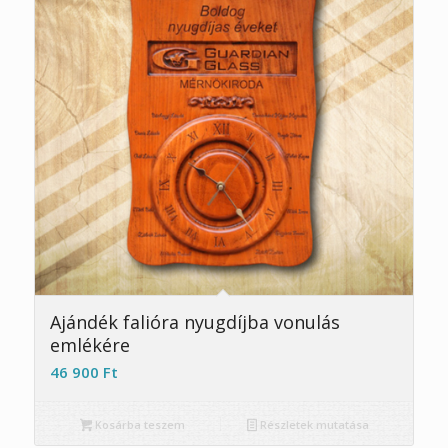
5.00
Ajándék falióra nyugdíjba vonulás
emlékére
46 900
Ft
Kosárba teszem
Részletek mutatása