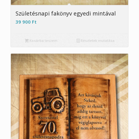
Születésnapi fakönyv egyedi mintával
39 900
Ft
Kosárba teszem
Részletek mutatása