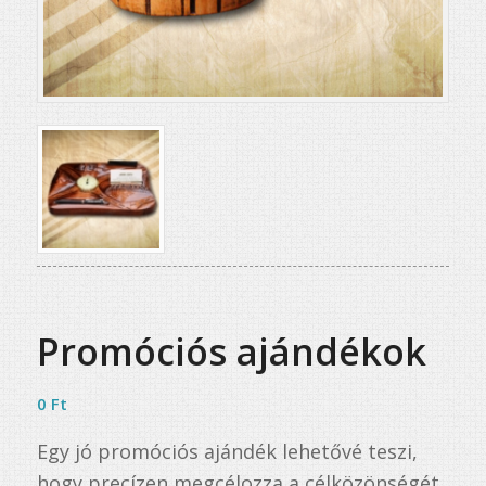
Promóciós ajándékok
0
Ft
Egy jó promóciós ajándék lehetővé teszi,
hogy precízen megcélozza a célközönségét