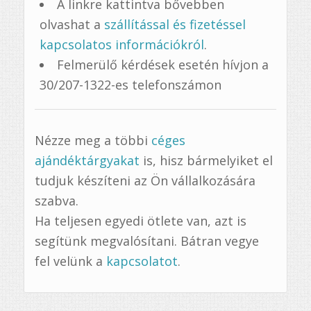
A linkre kattintva bővebben
olvashat a
szállítással és fizetéssel
kapcsolatos információkról
.
Felmerülő kérdések esetén hívjon a
30/207-1322-es telefonszámon
Nézze meg a többi
céges
ajándéktárgyakat
is, hisz bármelyiket el
tudjuk készíteni az Ön vállalkozására
szabva.
Ha teljesen egyedi ötlete van, azt is
segítünk megvalósítani. Bátran vegye
fel velünk a
kapcsolatot
.