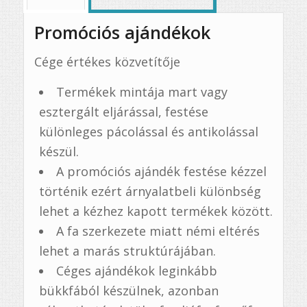
Promóciós ajándékok
Cége értékes közvetítője
Termékek mintája mart vagy
esztergált eljárással, festése
különleges pácolással és antikolással
készül.
A promóciós ajándék festése kézzel
történik ezért árnyalatbeli különbség
lehet a kézhez kapott termékek között.
A fa szerkezete miatt némi eltérés
lehet a marás struktúrájában.
Céges ajándékok leginkább
bükkfából készülnek, azonban