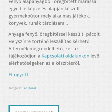
Fenyő alapanyagból, öregbített marással,
egyedi elképzelés alapján készült
gyermekbútor mely alkalmas játékok,
könyvek, ruhák tárolására…
Anyaga fenyő, öregbítéssel készült, pácolt.
Helyszínre történő leszállítás kérhető.
A termék megrendelhető, kérjük
tájékozódjon a
Kapcsolati oldalunkon
lévő
elérhetőségeken az elkészítésről.
Elfogyott
Kategória:
Fabútorok
További információk