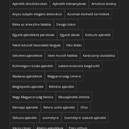
Ajándék díszdobozban
Ajándék édesanyának
Ametiszt ásvány
Anjou tulipán elegáns dekoráció
Azonnal elvihető termékek
Béke az érkezőre fatábla
Design tükör
Egyedi ajándékok pároknak
Egyedi darab
Exkluzív ajándék
Fából készült használati tárgyak
Házi áldás
Idézetes ajándékok
Isten hozott fatábla
Karácsonyi asztaldísz
Különleges rózsás ajándék
Lakberendezési kiegészítő
Madaras ajándékok
Magyarország címere
Meglepetés ajándék
Méhész ajándék
Nagy-Magyarország falióra
Nászajándék ötletek
Névnapi ajándék
Névre szóló ajándék
Ofze
Stílusos ajándék
személyre
Személyre szabott ajándék
Város címer
Állatos ajándékok
Édes otthon