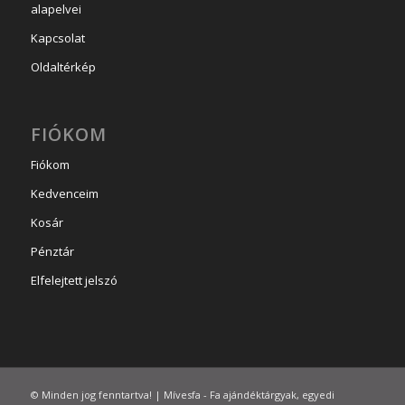
alapelvei
Kapcsolat
Oldaltérkép
FIÓKOM
Fiókom
Kedvenceim
Kosár
Pénztár
Elfelejtett jelszó
© Minden jog fenntartva! | Mívesfa - Fa ajándéktárgyak, egyedi