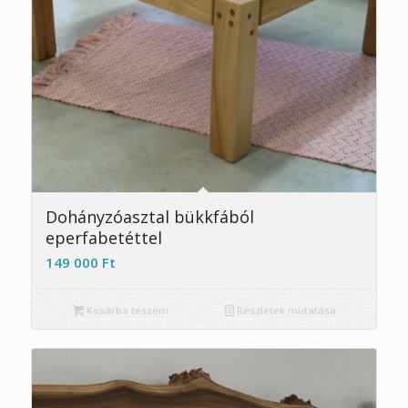
Dohányzóasztal bükkfából
eperfabetéttel
149 000
Ft
Kosárba teszem
Részletek mutatása