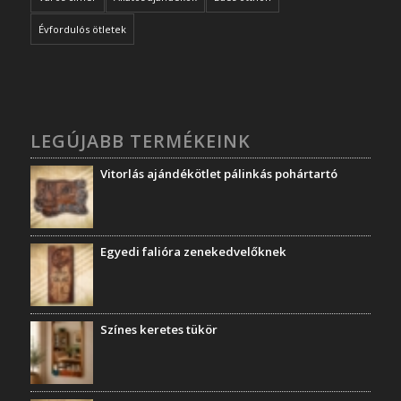
Évfordulós ötletek
LEGÚJABB TERMÉKEINK
Vitorlás ajándékötlet pálinkás pohártartó
Egyedi falióra zenekedvelőknek
Színes keretes tükör