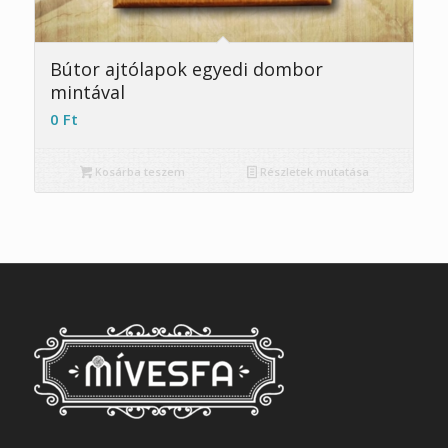
Bútor ajtólapok egyedi dombor
mintával
0
Ft
Kosárba teszem
Részletek mutatása