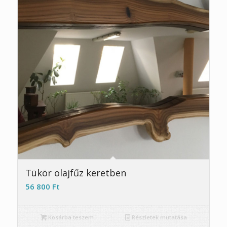
Tükör olajfűz keretben
56 800
Ft
Kosárba teszem
Részletek mutatása