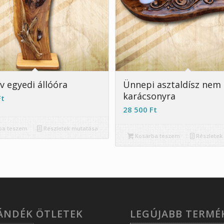
v egyedi állóóra
Ünnepi asztaldísz nem
karácsonyra
Ft
28 500
Ft
ba teszem
Részletek mutatása
Kosárba teszem
Részletek
JÁNDÉK ÖTLETEK
LEGÚJABB TERMÉ