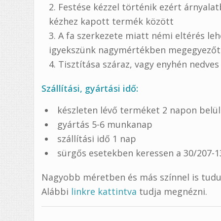
Festése kézzel történik ezért árnyalat
kézhez kapott termék között
A fa szerkezete miatt némi eltérés le
igyekszünk nagymértékben megegyezőt k
Tisztítása száraz, vagy enyhén nedves 
Szállítási, gyártási idő:
készleten lévő terméket 2 napon belü
gyártás 5-6 munkanap
szállítási idő 1 nap
sürgős esetekben keressen a 30/207-
Nagyobb méretben és más színnel is tud
Alábbi
linkre kattintva
tudja megnézni.