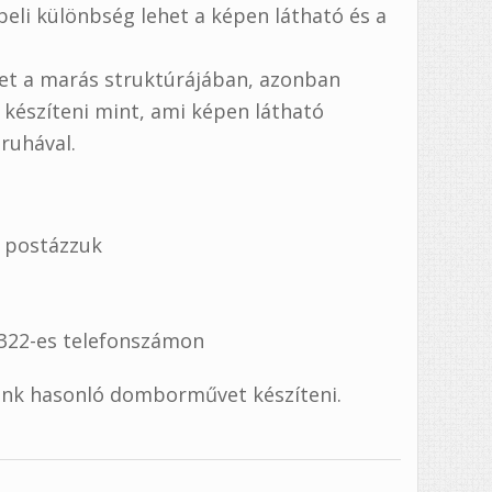
beli különbség lehet a képen látható és a
het a marás struktúrájában, azonban
észíteni mint, ami képen látható
ruhával.
l postázzuk
1322-es telefonszámon
unk hasonló domborművet készíteni.