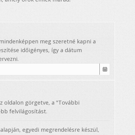
a mindenképpen meg szeretné kapni a
szítése időigényes, így a dátum
rvezni.
az oldalon görgetve, a "További
bb felvilágosítást.
 alapján, egyedi megrendelésre készül,