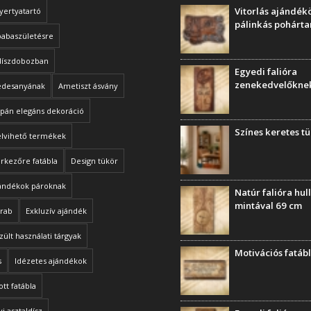
Vitorlás ajándékö
yertyatartó
pálinkás pohárta
babaszületésre
díszdobozban
Egyedi falióra
zenekedvelőkne
édesanyának
Ametiszt ásvány
ipán elegáns dekoráció
Színes keretes t
elvihető termékek
rkezőre fatábla
Design tükör
jándékok pároknak
Natúr falióra hu
mintával 69 cm
arab
Exkluzív ajándék
zült használati tárgyak
Motivációs fatáb
s
Idézetes ajándékok
ott fatábla
i asztaldísz