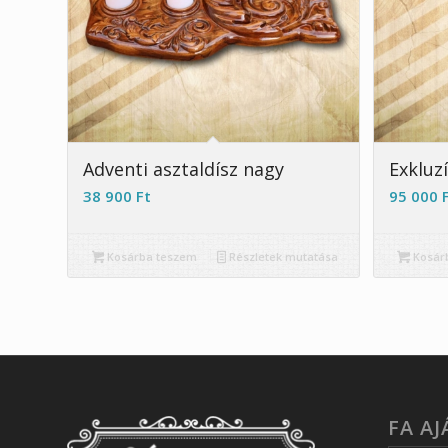
Adventi asztaldísz nagy
Exkluzí
38 900
Ft
95 000
Kosárba teszem
Részletek mutatása
Kosár
FA A