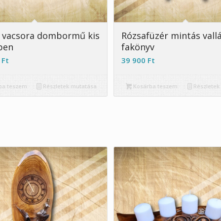
5.00
 vacsora dombormű kis
Rózsafüzér mintás vallá
ben
fakönyv
0
Ft
39 900
Ft
ba teszem
Részletek mutatása
Kosárba teszem
Részletek