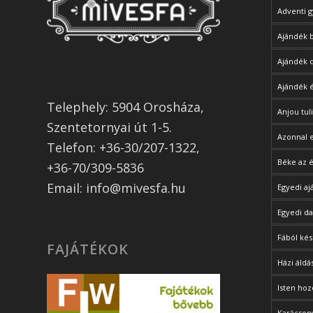
Adventi g
Ajándék 
Ajándék 
Ajándék 
Telephely: 5904 Orosháza,
Anjou tul
Szentetornyai út 1-5.
Azonnal 
Telefon: +36-30/207-1322,
Béke az é
+36-70/309-5836
Email: info@mivesfa.hu
Egyedi a
Egyedi d
Fából kés
FAJÁTÉKOK
Házi áldá
Isten hoz
Karácsony