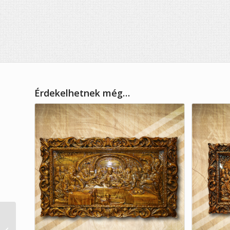
Érdekelhetnek még…
30. házassági
évfordulóra verses