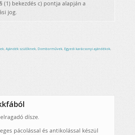
. § (1) bekezdés c) pontja alapján a
si jog.
nek
,
Ajándék szülőknek
,
Domborművek
,
Egyedi karácsonyi ajándékok
,
kkfából
elragadó dísze.
leges pácolással és antikolással készül