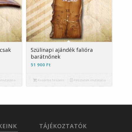
 csak
Szülinapi ajándék falióra
barátnőnek
51 900
Ft
 mutatása
Kosárba teszem
Részletek mutatása
KEINK
TÁJÉKOZTATÓK