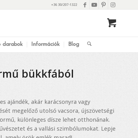
+36 30/207-1322
ó darabok
Információk
Blog
rmű bükkfából
s ajándék, akár karácsonyra vagy
tését megelőző utolsó vacsora, újszövetségi
bormű, különleges dísze lehet otthonának.
művészetet és a vallási szimbólumokat. Lepje
al, amely örök emlék marad!