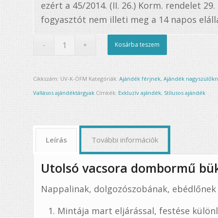
ezért a 45/2014. (II. 26.) Korm. rendelet 29
fogyasztót nem illeti meg a 14 napos elállá
Kosárba teszem
Cikkszám:
UV-K-ÖFM
Kategóriák:
Ajándék férjnek
,
Ajándék nagyszülők
Vallásos ajándéktárgyak
Címkék:
Exkluzív ajándék
,
Stílusos ajándék
Leírás
További információk
Utolsó vacsora dombormű bü
Nappalinak, dolgozószobának, ebédlőnek 
Mintája mart eljárással, festése külön