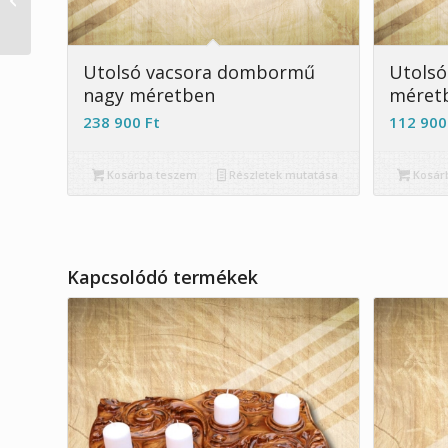
falióra kifutó
Utolsó vacsora dombormű
Utolsó
nagy méretben
méret
238 900
Ft
112 90
Kosárba teszem
Részletek mutatása
Kosár
Kapcsolódó termékek