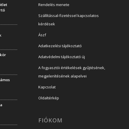
tlet
Rendelés menete
rtó
Szállítással-fizetéssel kapcsolatos
kérdések
Ászf
k
Adatkezelési tájékoztató
ükör
Adatvédelmi tájékoztató új
A fogyasztói értékelések gyűjtésének,
megjelenítésének alapelvei
llámos
Kapcsolat
Oldaltérkép
la
FIÓKOM