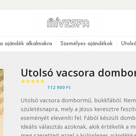
a ajándék alkalmakra
Személyes ajándékok
Utols
Utolsó vacsora dombo
Értékelés
112 900
Ft
5.00
az 5-
Utolsó vacsora dombormű, bükkfából. Neme
ből,
születésnapra, mely a Jézus keresztre feszí
1
értékelés
eseményét eleveníti fel. Fából készült dom
alapján
Ideális választás azoknak, akik értékelik a 
meg szeretteit ezzel a különleges ajándékk