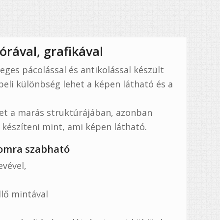
órával, grafikával
leges pácolással és antikolással készült
beli különbség lehet a képen látható és a
het a marás struktúrájában, azonban
észíteni mint, ami képen látható.
alomra szabható
evével,
lő mintával