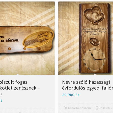
4.91
készült fogas
Névre szóló házassági
kötlet zenésznek –
évfordulós egyedi falió
a
29 900
Ft
Ft
Kosárba teszem
Részletek