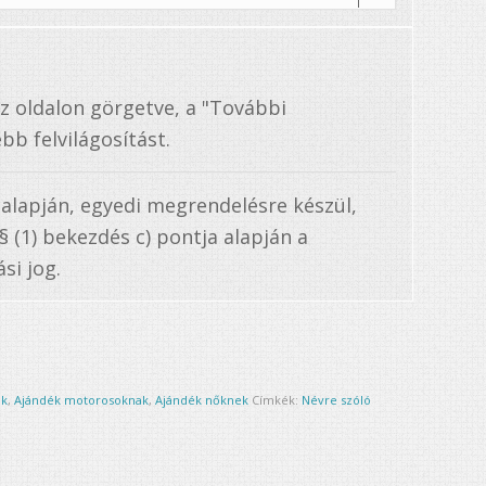
az oldalon görgetve, a "További
bb felvilágosítást.
 alapján, egyedi megrendelésre készül,
. § (1) bekezdés c) pontja alapján a
si jog.
ak
,
Ajándék motorosoknak
,
Ajándék nőknek
Címkék:
Névre szóló