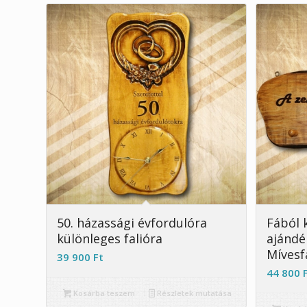
5.00
50. házassági évfordulóra
Fából 
különleges falióra
ajándé
Mívesf
39 900
Ft
44 800
Kosárba teszem
Részletek mutatása