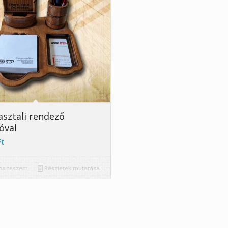
asztali rendező
óval
Ft
ba teszem
Részletek mutatása