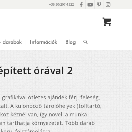
+36 30/207-1322
ó darabok
Információk
Blog
épített órával 2
 grafikával ötletes ajándék férj, feleség,
talt. A különböző tárolóhelyek (tolltartó,
köz kéznél van, így növeli a munka
en tarthatja környezetét. Több darab
 kerül felszámolásra.