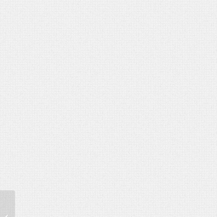
Asztali jegyzettartó