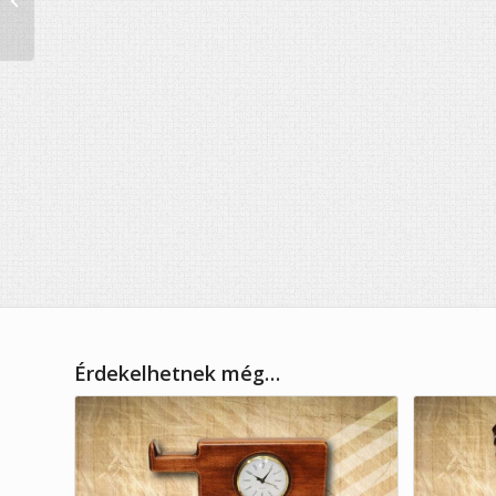
beépített órával 1
Érdekelhetnek még…