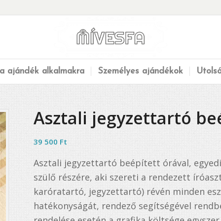
a ajándék alkalmakra
Személyes ajándékok
Utols
Asztali jegyzettartó be
39 500
Ft
Asztali jegyzettartó beépített órával, egyedi
szülő részére, aki szereti a rendezett íróasz
karóratartó, jegyzettartó) révén minden esz
hatékonyságát, rendező segítségével rendb
rendelése esetén a grafika költsége egyszer