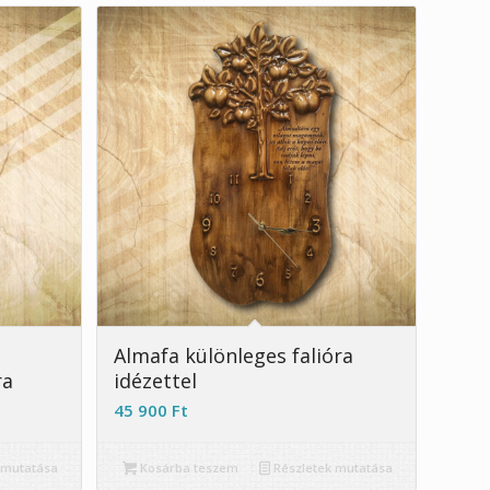
5.00
Almafa különleges falióra
ra
idézettel
45 900
Ft
 mutatása
Kosárba teszem
Részletek mutatása