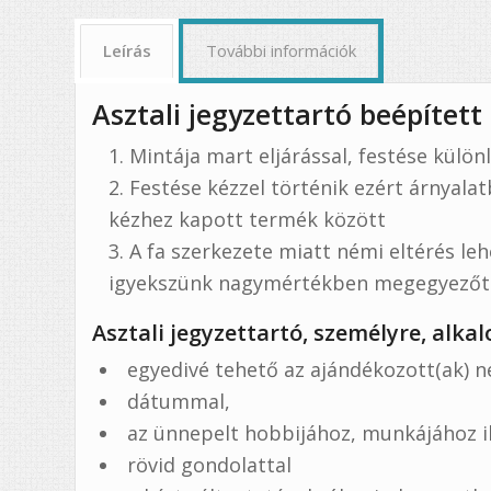
Leírás
További információk
Asztali jegyzettartó beépített 
Mintája mart eljárással, festése külön
Festése kézzel történik ezért árnyalat
kézhez kapott termék között
A fa szerkezete miatt némi eltérés le
igyekszünk nagymértékben megegyezőt k
Asztali jegyzettartó, személyre, alk
egyedivé tehető az ajándékozott(ak) n
dátummal,
az ünnepelt hobbijához, munkájához il
rövid gondolattal