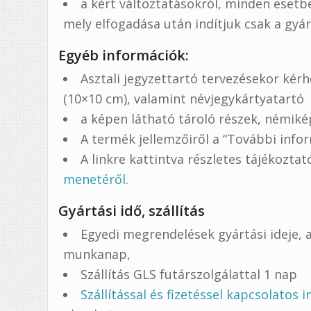
a kért változtatásokról, minden eset
mely elfogadása után indítjuk csak a gyá
Egyéb információk:
Asztali jegyzettartó tervezésekor kérh
(10×10 cm), valamint névjegykártyatartó
a képen látható tároló részek, némiké
A termék jellemzőiről a “További infor
A linkre kattintva részletes tájékozta
menetéről
.
Gyártási idő, szállítás
Egyedi megrendelések gyártási ideje, a
munkanap,
Szállítás GLS futárszolgálattal 1 nap
Szállítással és fizetéssel kapcsolatos 