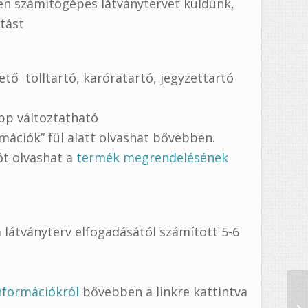
ben számítógépes látványtervet küldünk,
rtást
ető tolltartó, karóratartó, jegyzettartó
pp változtatható
mációk” fül alatt olvashat bővebben.
tót olvashat a
termék megrendelésének
 látványterv elfogadásától számított 5-6
információkról
bővebben a linkre kattintva