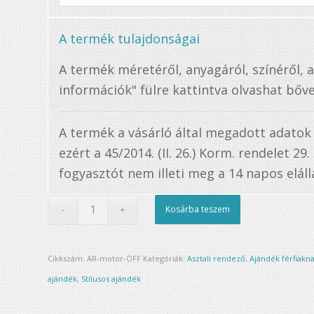
A termék tulajdonságai
A termék méretéről, anyagáról, színéről, 
információk" fülre kattintva olvashat bőve
A termék a vásárló által megadott adatok
ezért a 45/2014. (II. 26.) Korm. rendelet 29
fogyasztót nem illeti meg a 14 napos elállá
Kosárba teszem
Cikkszám:
AR-motor-ÖFF
Kategóriák:
Asztali rendező
,
Ajándék férfiakn
ajándék
,
Stílusos ajándék