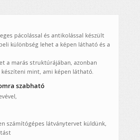
leges pácolással és antikolással készült
beli különbség lehet a képen látható és a
het a marás struktúrájában, azonban
észíteni mint, ami képen látható.
alomra szabható
evével,
ben számítógépes látványtervet küldünk,
rtást