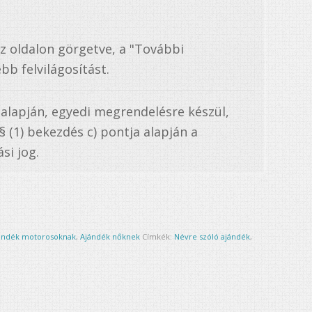
az oldalon görgetve, a "További
bb felvilágosítást.
 alapján, egyedi megrendelésre készül,
. § (1) bekezdés c) pontja alapján a
si jog.
ándék motorosoknak
,
Ajándék nőknek
Címkék:
Névre szóló ajándék
,