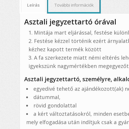
Leírás
További információk
Asztali jegyzettartó órával
Mintája mart eljárással, festése külön
Festése kézzel történik ezért árnyalat
kézhez kapott termék között
A fa szerkezete miatt némi eltérés le
igyekszünk nagymértékben megegyezőt k
Asztali jegyzettartó, személyre, alk
egyedivé tehető az ajándékozott(ak) n
dátummal,
rövid gondolattal
a kért változtatásokról, minden eset
mely elfogadása után indítjuk csak a gyá