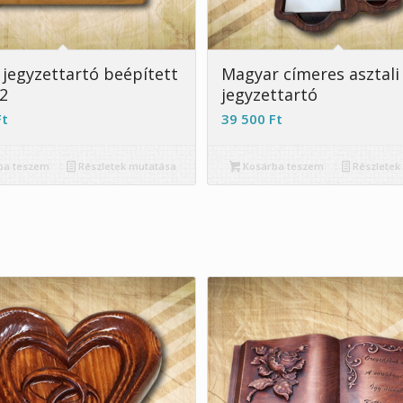
i jegyzettartó beépített
Magyar címeres asztali
 2
jegyzettartó
Ft
39 500
Ft
ba teszem
Részletek mutatása
Kosárba teszem
Részletek