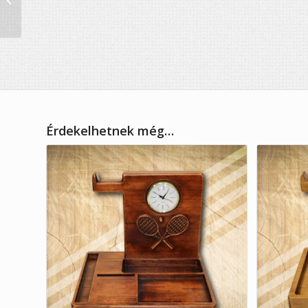
német köszöntővel
Érdekelhetnek még…