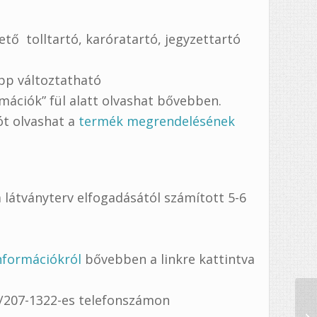
ető tolltartó, karóratartó, jegyzettartó
pp változtatható
mációk” fül alatt olvashat bővebben.
tót olvashat a
termék megrendelésének
 látványterv elfogadásától számított 5-6
információkról
bővebben a linkre kattintva
0/207-1322-es telefonszámon