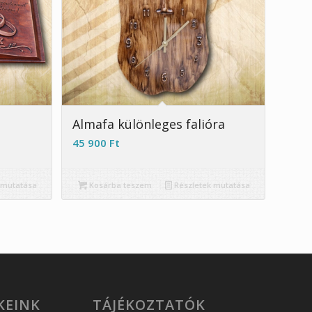
5.00
Almafa különleges falióra
45 900
Ft
 mutatása
Kosárba teszem
Részletek mutatása
KEINK
TÁJÉKOZTATÓK