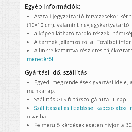
Egyéb információk:
Asztali jegyzettartó tervezésekor kérh
(10×10 cm), valamint névjegykártyatartó
a képen látható tároló részek, némiké
A termék jellemzőiről a “További infor
A linkre kattintva részletes tájékozta
menetéről
.
Gyártási idő, szállítás
Egyedi megrendelések gyártási ideje, a
munkanap,
Szállítás GLS futárszolgálattal 1 nap
Szállítással és fizetéssel kapcsolatos 
olvashat.
Felmerülő kérdések esetén hívjon a 3