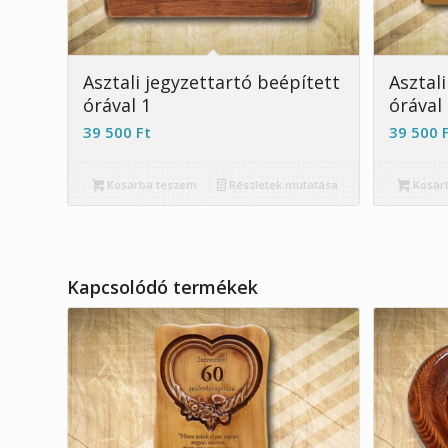
Asztali jegyzettartó beépített
Asztal
órával 1
órával
39 500
Ft
39 500
Kosárba teszem
Részletek mutatása
Kosár
Kapcsolódó termékek