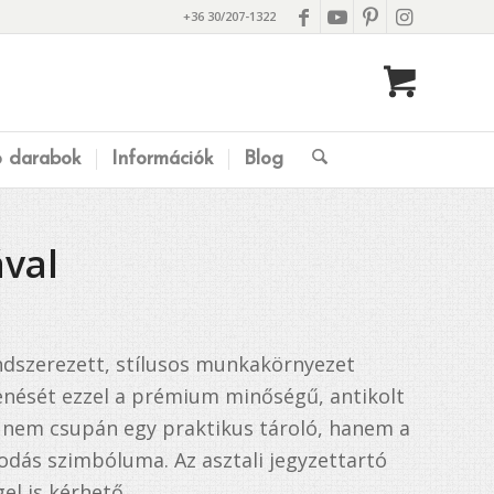
+36 30/207-1322
ó darabok
Információk
Blog
ával
ndszerezett, stílusos munkakörnyezet
lenését ezzel a prémium minőségű, antikolt
tő nem csupán egy praktikus tároló, hanem a
odás szimbóluma. Az asztali jegyzettartó
el is kérhető.