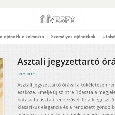
a ajándék alkalmakra
Személyes ajándékok
Utols
Asztali jegyzettartó ór
39 500
Ft
Asztali jegyzettartó órával
a tökéletesen re
eszköze.
Emelje új szintre íróasztala megje
hatású fa asztali rendezővel. Ez a kiegészí
klasszikus elegancia és a rendezett gondolk
ajándékozásra is kiváló, mely egyedi szövegg