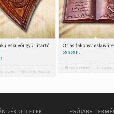
5.00
lakú esküvői gyűrűtartó,
Óriás fakönyv esküvőre
55 800
Ft
Ft
Kosárba teszem
Részletek
ba teszem
Részletek mutatása
JÁNDÉK ÖTLETEK
LEGÚJABB TERMÉ