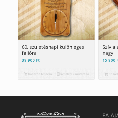
5.00
60. születésnapi különleges
Szív a
falióra
nagy
39 900
Ft
15 900
Kosárba teszem
Részletek mutatása
Kosár
FA A