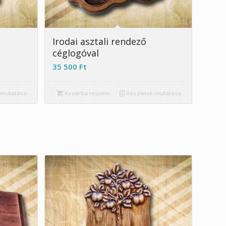
Irodai asztali rendező
céglogóval
35 500
Ft
 mutatása
Kosárba teszem
Részletek mutatása