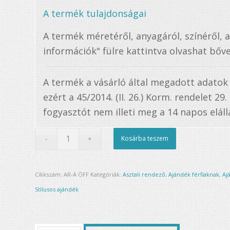
A termék tulajdonságai
A termék méretéről, anyagáról, színéről, 
információk" fülre kattintva olvashat bőve
A termék a vásárló által megadott adatok
ezért a 45/2014. (II. 26.) Korm. rendelet 29
fogyasztót nem illeti meg a 14 napos elállá
Kosárba teszem
Cikkszám:
AR-A ÖFF
Kategóriák:
Asztali rendező
,
Ajándék férfiaknak
,
Aj
Stílusos ajándék