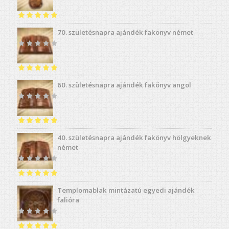
Értékelés:
5.00
70. születésnapra ajándék fakönyv német
/ 5
Értékelés:
5.00
60. születésnapra ajándék fakönyv angol
/ 5
Értékelés:
5.00
40. születésnapra ajándék fakönyv hölgyeknek
/ 5
német
Értékelés:
5.00
Templomablak mintázatú egyedi ajándék
/ 5
falióra