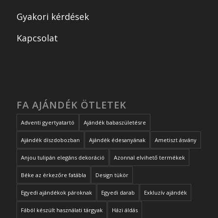
Gyakori kérdések
Kapcsolat
FA AJÁNDÉK ÖTLETEK
Adventi gyertyatartó
Ajándék babaszületésre
Ajándék díszdobozban
Ajándék édesanyának
Ametiszt ásvány
Anjou tulipán elegáns dekoráció
Azonnal elvihető termékek
Béke az érkezőre fatábla
Design tükör
Egyedi ajándékok pároknak
Egyedi darab
Exkluzív ajándék
Fából készült használati tárgyak
Házi áldás