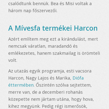
csalódtunk bennük. Bea és Misi voltak a
három nap főszervezői.
A Mívesfa termékei Harcon
Azért említem meg ezt a kirándulást, mert
nemcsak váratlan, maradandó és
emlékezetes, hanem szakmailag is örömteli
volt.
Az utazás egyik programja, esti vacsora
Harcon, Nagy Lajos és Marika,
Diófa
éttermében
. Őszintén szólva sejtettem,
merre van, de a decemberi rohanás
közepette nem jártam utána, hogy hova,
kihez megyünk. Pedig régi ismerősök,