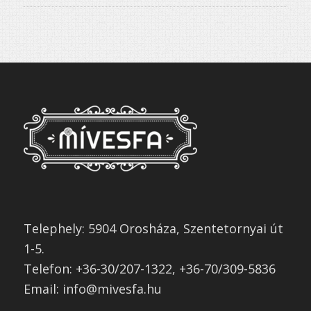
Értékelés:
5.00
/ 5
Telephely: 5904 Orosháza, Szentetornyai út
1-5.
Telefon: +36-30/207-1322, +36-70/309-5836
Email: info@mivesfa.hu