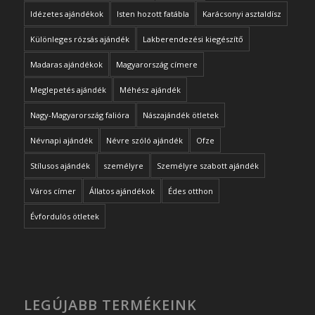
Idézetes ajándékok
Isten hozott fatábla
Karácsonyi asztaldísz
Különleges rózsás ajándék
Lakberendezési kiegészítő
Madaras ajándékok
Magyarország címere
Meglepetés ajándék
Méhész ajándék
Nagy-Magyarország falióra
Nászajándék ötletek
Névnapi ajándék
Névre szóló ajándék
Ofze
Stílusos ajándék
személyre
Személyre szabott ajándék
Város címer
Állatos ajándékok
Édes otthon
Évfordulós ötletek
LEGÚJABB TERMÉKEINK