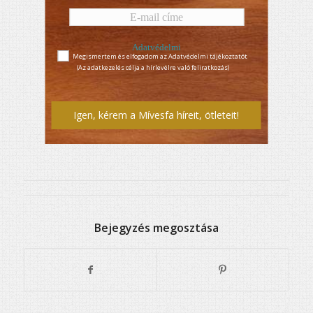
Adatvédelmi
Megismertem és elfogadom az Adatvédelmi tájékoztatót
tájékoztató
(Az adatkezelés célja a hírlevélre való feliratkozás)
Igen, kérem a Mívesfa híreit, ötleteit!
Bejegyzés megosztása