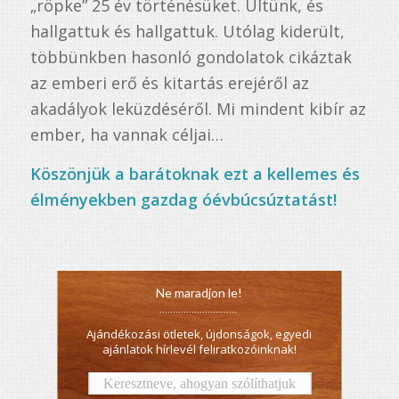
„röpke” 25 év történésüket. Ültünk, és
hallgattuk és hallgattuk. Utólag kiderült,
többünkben hasonló gondolatok cikáztak
az emberi erő és kitartás erejéről az
akadályok leküzdéséről. Mi mindent kibír az
ember, ha vannak céljai…
Köszönjük a barátoknak ezt a kellemes és
élményekben gazdag óévbúcsúztatást!
Ne maradjon le!
.............................
Ajándékozási ötletek, újdonságok, egyedi
ajánlatok hírlevél feliratkozóinknak!