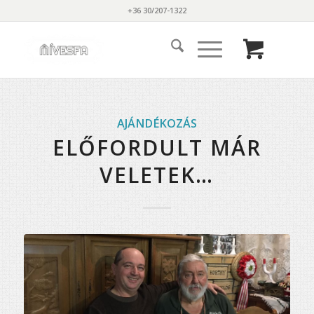
+36 30/207-1322
AJÁNDÉKOZÁS
ELŐFORDULT MÁR
VELETEK…