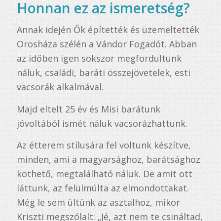
Honnan ez az ismeretség?
Annak idején Ők építették és üzemeltették
Orosháza szélén a Vándor Fogadót. Abban
az időben igen sokszor megfordultunk
náluk, családi, baráti összejövetelek, esti
vacsorák alkalmával.
Majd eltelt 25 év és Misi barátunk
jóvoltából ismét náluk vacsorázhattunk.
Az étterem stílusára fel voltunk készítve,
minden, ami a magyarsághoz, barátsághoz
köthető, megtalálható náluk. De amit ott
láttunk, az felülmúlta az elmondottakat.
Még le sem ültünk az asztalhoz, mikor
Kriszti megszólalt: „Jé, azt nem te csináltad,