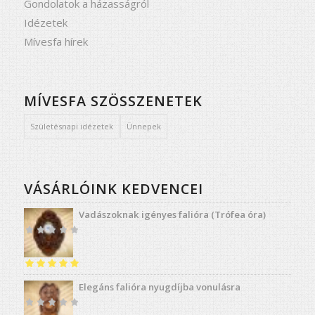
Gondolatok a házasságról
Idézetek
Mívesfa hírek
MÍVESFA SZÖSSZENETEK
Születésnapi idézetek
Ünnepek
VÁSÁRLÓINK KEDVENCEI
Vadászoknak igényes falióra (Trófea óra)
Értékelés:
5.00
Elegáns falióra nyugdíjba vonulásra
/ 5