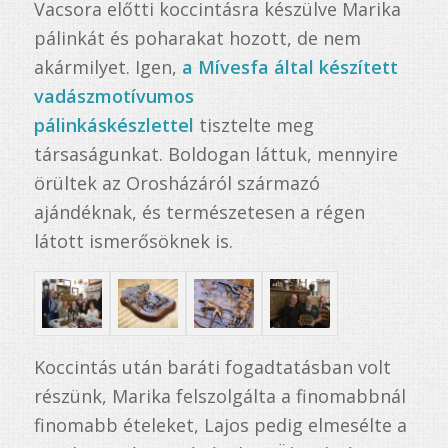
Vacsora előtti koccintásra készülve Marika
pálinkát és poharakat hozott, de nem
akármilyet. Igen,
a Mívesfa által készített
vadászmotívumos
pálinkáskészlettel
tisztelte meg
társaságunkat. Boldogan láttuk, mennyire
örültek az Orosházáról származó
ajándéknak, és természetesen a régen
látott ismerősöknek is.
Koccintás után baráti fogadtatásban volt
részünk, Marika felszolgálta a finomabbnál
finomabb ételeket, Lajos pedig elmesélte a