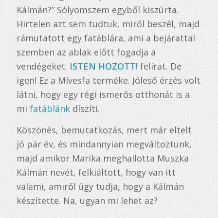
Kálmán?” Sólyomszem egyből kiszúrta.
Hirtelen azt sem tudtuk, miről beszél, majd
rámutatott egy fatáblára, ami a bejárattal
szemben az ablak előtt fogadja a
vendégeket.
ISTEN HOZOTT!
felirat. De
igen! Ez a Mívesfa terméke. Jóleső érzés volt
látni, hogy egy régi ismerős otthonát is a
mi
fatáblánk
díszíti.
Köszönés, bemutatkozás, mert már eltelt
jó pár év, és mindannyian megváltoztunk,
majd amikor Marika meghallotta Muszka
Kálmán nevét, felkiáltott, hogy van itt
valami, amiről úgy tudja, hogy a Kálmán
készítette. Na, ugyan mi lehet az?