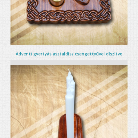
Adventi gyertyás asztaldísz csengettyűvel díszítve