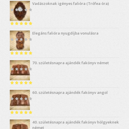
Vadászoknak igényes falióra (Trófea óra)
Értékelés:
5.00
Elegáns falióra nyugdíjba vonulásra
/ 5
Értékelés:
5.00
70. születésnapra ajándék fakönyv német
/ 5
Értékelés:
5.00
60. születésnapra ajándék fakönyv angol
/ 5
Értékelés:
5.00
40. születésnapra ajándék fakönyv hölgyeknek
/ 5
német