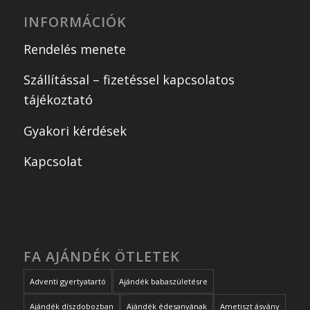
INFORMÁCIÓK
Rendelés menete
Szállítással – fizetéssel kapcsolatos
tájékoztató
Gyakori kérdések
Kapcsolat
FA AJÁNDÉK ÖTLETEK
Adventi gyertyatartó
Ajándék babaszületésre
Ajándék díszdobozban
Ajándék édesanyának
Ametiszt ásvány