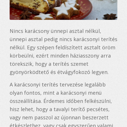
Nincs karácsony ünnepi asztal nélkül,
ünnepi asztal pedig nincs karácsonyi terítés
nélkül. Egy szépen feldíszített asztalt öröm
körbeülni, ezért minden háziasszony arra
törekszik, hogy a terítés szemet
gyönyörködtető és étvágyfokozó legyen.
A karácsonyi terítés tervezése legalább
olyan fontos, mint a karácsonyi menü
összeállítása. Érdemes időben felkészülni,
hisz lehet, hogy a tavalyi terítő pecsétes,
vagy nem passzol az újonnan beszerzett
étkészlethez, vagy csak egyszerűen valami