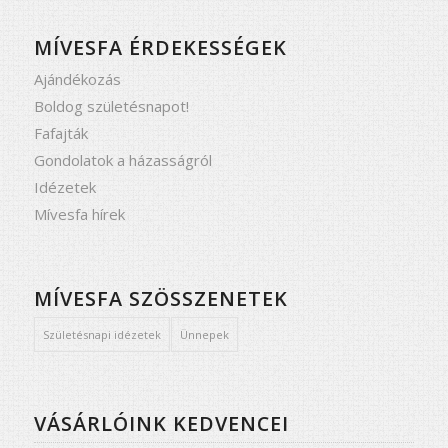
MÍVESFA ÉRDEKESSÉGEK
Ajándékozás
Boldog születésnapot!
Fafajták
Gondolatok a házasságról
Idézetek
Mívesfa hírek
MÍVESFA SZÖSSZENETEK
Születésnapi idézetek
Ünnepek
VÁSÁRLÓINK KEDVENCEI