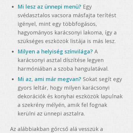
Mi lesz az ünnepi menü?
Egy
svédasztalos vacsora másfajta terítést
igényel, mint egy többfogásos,
hagyományos karácsonyi lakoma, így a
szükséges eszközök listája is más lesz.
Milyen a helyiség színvilága?
A
karácsonyi asztal díszítése legyen
harmóniában a szoba hangulatával.
Mi az, ami már megvan?
Sokat segít egy
gyors leltár, hogy milyen karácsonyi
dekorációk és konyhai eszközök lapulnak
a szekrény mélyén, amik fel fognak
kerülni az ünnepi asztalra.
Az alábbiakban górcső alá vesszük a