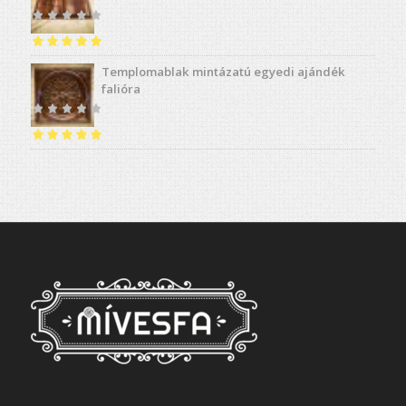
Értékelés:
5.00
Templomablak mintázatú egyedi ajándék
/ 5
falióra
Értékelés:
5.00
/ 5