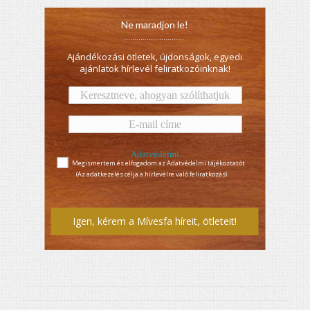
Ne maradjon le!
.............................
Ajándékozási ötletek, újdonságok, egyedi
ajánlatok hírlevél feliratkozóinknak!
Adatvédelmi
Megismertem és elfogadom az Adatvédelmi tájékoztatót
tájékoztató
(Az adatkezelés célja a hírlevélre való feliratkozás)
Igen, kérem a Mívesfa híreit, ötleteit!