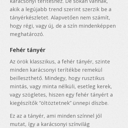
karácsonyi terítéshez. De sokan vannak,
akik a legújabb trend szerint szerzik be a
tányérkészletet. Alapvetően nem számít,
hogy régi, vagy új, de a szín mindenképpen
meghatározó.
Fehér tányér
Az örök klasszikus, a fehér tányér, szinte
minden karácsonyi terítékbe remekül
beilleszthető. Mindegy, hogy rusztikus
mintás, vagy minta nélküli, esetleg kerek,
vagy szögletes, hiszen egy fehér tányért a
kiegészítők “öltöztetnek” ünnepi díszbe.
Ez az a tányér, ami minden színnel jól
mutat, így a karácsonyi színvilág