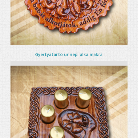
Gyertyatartó ünnepi alkalmakra