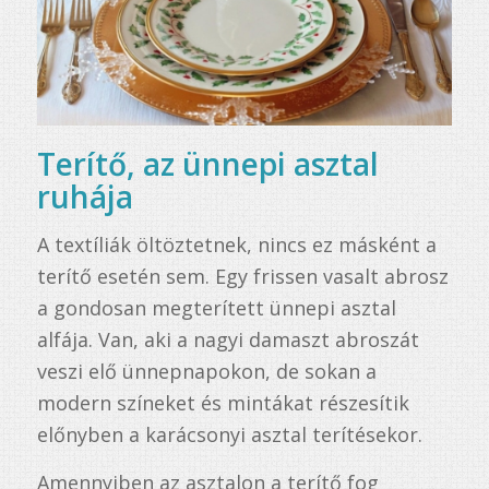
Terítő, az ünnepi asztal
ruhája
A textíliák öltöztetnek, nincs ez másként a
terítő esetén sem. Egy frissen vasalt abrosz
a gondosan megterített ünnepi asztal
alfája. Van, aki a nagyi damaszt abroszát
veszi elő ünnepnapokon, de sokan a
modern színeket és mintákat részesítik
előnyben a karácsonyi asztal terítésekor.
Amennyiben az asztalon a terítő fog