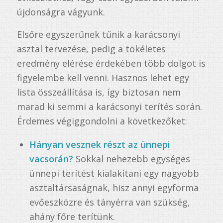
újdonságra vágyunk.
Elsőre egyszerűnek tűnik a karácsonyi
asztal tervezése, pedig a tökéletes
eredmény elérése érdekében több dolgot is
figyelembe kell venni. Hasznos lehet egy
lista összeállítása is, így biztosan nem
marad ki semmi a karácsonyi terítés során.
Érdemes végiggondolni a következőket:
Hányan vesznek részt az ünnepi
vacsorán?
Sokkal nehezebb egységes
ünnepi terítést kialakítani egy nagyobb
asztaltársaságnak, hisz annyi egyforma
evőeszközre és tányérra van szükség,
ahány főre terítünk.